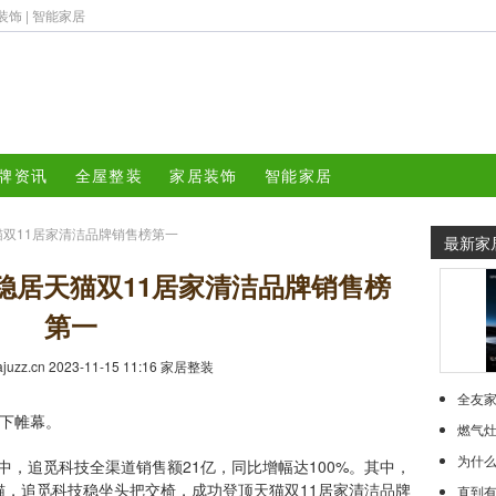
装饰
|
智能家居
牌资讯
全屋整装
家居装饰
智能家居
猫双11居家清洁品牌销售榜第一
最新家
稳居天猫双11居家清洁品牌销售榜
第一
iajuzz.cn 2023-11-15 11:16
家居整装
全友家
下帷幕。
燃气灶的
为什
，追觅科技全渠道销售额21亿，同比增幅达100%。其中，
猫，追觅科技稳坐头把交椅，成功登顶天猫双11居家清洁品牌
直到有