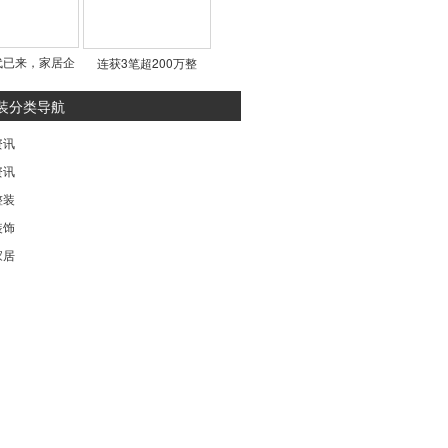
代已来，家居企
连获3笔超200万整
装分类导航
资讯
资讯
整装
装饰
家居