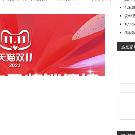
4J标
安华卫
从"湾
美刷涂
热点家