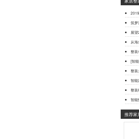
家居整
20
筑梦
展望
从海
整装
[智
整装
智能
整装
智能
推荐家