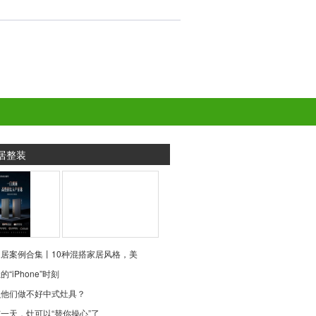
居整装
居案例合集丨10种混搭家居风格，美
“iPhone”时刻
么他们做不好中式灶具？
一天，灶可以“替你操心”了