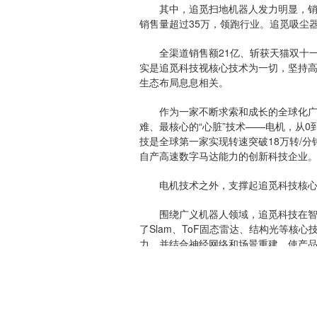
其中，追觅扫地机器人发力明显，销售额
销售量超过35万，领跑行业。追觅吸尘器
全渠道销售额21亿、斩获天猫双十一
实是追觅科技视核心技术为一切，坚持
生态布局息息相关。
作为一家不断求索和成长的全球化广义
难、最核心的“心脏”技术——电机，从
技是全球第一家实现转速突破18万转/分
自产高速数字马达能力的创新科技企业
电机技术之外，支撑起追觅科技核心
围绕广义机器人领域，追觅科技在智能
了Slam、ToF固态雷达、结构光等核
力，并结合神经网络和场景重建，使产
地图管理、场景识别和语义理解等能力
据了解，目前追觅科技在高速数字马达
术的突破背后是企业对研发的不断投入，