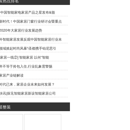
装热点排名
19中国智能家电家居产品之星发布&颁
新时代！中国家居门窗行业研讨会暨重点
2020年大家居行业发展趋势
外智能家居发展反观中国智能家居行业未
领域掀起时尚风暴'!圣都携手铂尼思引
能家居一线②] 智能家居 以何“智能
并不等于拎包入住,行业乱象需警惕
家居产业链解读
时代已来，家居企业未来如何发展？
快讯|探见智能家居新设智能家居公司
居整装