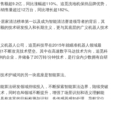
超9.2亿，同比涨幅超110%。追觅洗地机保持品牌优势，
销售量超过12万台，同比增长超182%。
居家清洁榜单第一以及成为智能清洁赛道领导者的背后，其
高额的技术研发投入和长期主义，更与其底层的广义机器人技术
机器人公司，追觅科技早在2015年就瞄准机器人领域最
0到1不断攻克技术壁垒。其中在高速数字马达技术方向，追觅科
钟的企业，并储备了20万转/分钟技术，是行业内少数拥有自研
。
技术护城河的另一块底座是智能算法。
算法研发领域持续投入，不断探索智能算法边界，陆续突破
心技术，同时在AI领域不断提升，增强了场景识别和语义理解能
品具有丰富的目标检测与识别、多传感器感知处理、导航定位、
，能够全面解决各种复杂的用户问题。
、智能算法核心技术等方面已经占据了行业第一的地位。技
目前追觅科技员工中70%是研发技术人员，公司每年的研发投