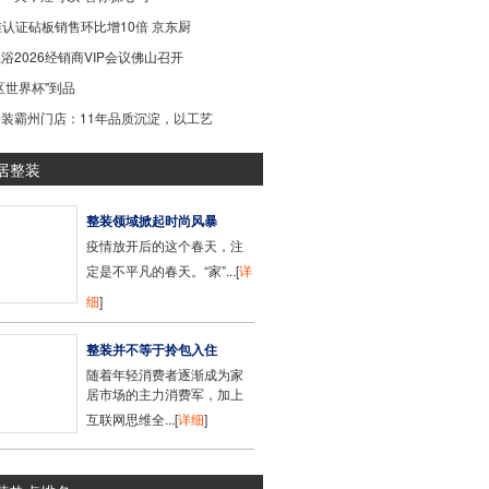
准认证砧板销售环比增10倍 京东厨
浴2026经销商VIP会议佛山召开
区世界杯"到品
装霸州门店：11年品质沉淀，以工艺
居整装
整装领域掀起时尚风暴
疫情放开后的这个春天，注
定是不平凡的春天。“家”...[
详
细
]
整装并不等于拎包入住
随着年轻消费者逐渐成为家
居市场的主力消费军，加上
互联网思维全...[
详细
]