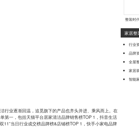
整装时
家居整
行业
品牌
全屋
家居
智能
行业逐渐回温，追觅旗下的产品也齐头并进、乘风而上。在
单第一，包括天猫平台居家清洁品牌销售榜TOP 1，抖音生活
“双11”当日行业成交榜品牌榜&店铺榜TOP 1，快手小家电品牌