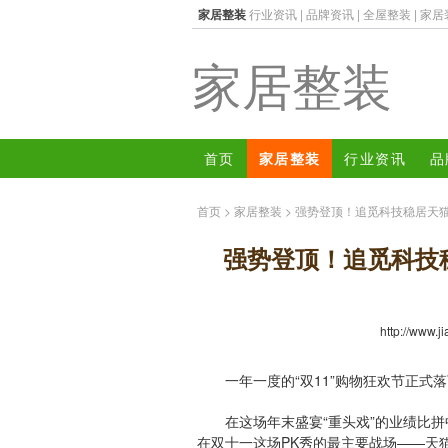
家居整装
行业资讯
|
品牌资讯
|
全屋整装
|
家居
家居整装
首页
家居整装
行业资讯
品
首页
>
家居整装
> 强势登顶！追觅科技稳居天
强势登顶！追觅科技
http://www.j
一年一度的“双11”购物狂欢节正式落
在这场年末盛宴“重头戏”的业绩比拼中
在双十一这场PK秀的最主要战场——天