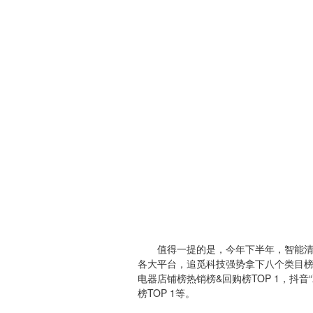
值得一提的是，今年下半年，智能清洁
各大平台，追觅科技强势拿下八个类目榜
电器店铺榜热销榜&回购榜TOP 1，抖音
榜TOP 1等。