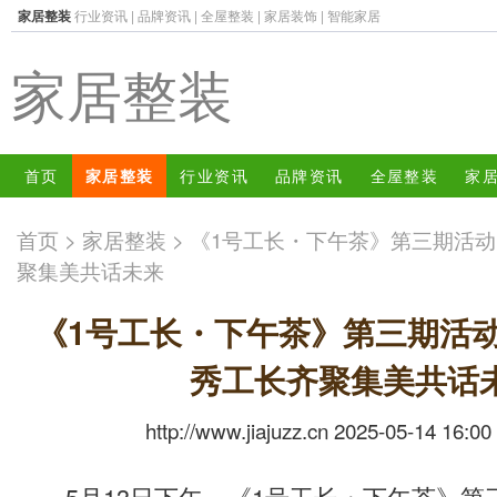
家居整装
行业资讯
|
品牌资讯
|
全屋整装
|
家居装饰
|
智能家居
家居整装
首页
家居整装
行业资讯
品牌资讯
全屋整装
家
首页
>
家居整装
> 《1号工长・下午茶》第三期活
聚集美共话未来
《1号工长・下午茶》第三期活
秀工长齐聚集美共话
http://www.jiajuzz.cn 2025-05-14 16:00
5月13日下午，《1号工长・下午茶》第