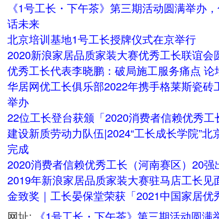
《1号工长・下午茶》第三期活动圆满举办
话未来
北京培训基地1号工长授牌仪式在京举行
2020新浪家居品质家装大赛优秀工长联谊会
优秀工长代表李晓鹏：破局施工服务痛点 论
华居网优工长俱乐部2022年携手格莱斯瓷
举办
22位工长登台获颁「2020消费者信赖优秀工
建设新质劳动力队伍|2024“工长成长学院”
完成
2020消费者信赖优秀工长（河南赛区）20强
2019年新浪家居品质家装大赛驻马店工长见
金致奖｜工长晏保堂荣获「2021中国家居优
网址:
《1号工长・下午茶》第三期活动圆满