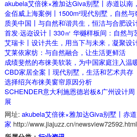
akubela艾倍徕×雅加达Giva别墅丨赤道
金佰威上海案例丨1500m²现代别墅，自然
质美中国丨与自然和谐共生，恒洁与合肥设
首发·远迩设计丨330㎡ 华樾样板间：自然
艾瑞卡丨设计共生，用当下与未来，凝聚设
艾莱依家纺：与自然融合，让生活更鲜活
成绩斐然的布徕美软装，为中国家庭注入温
CBD家居全案丨现代别墅，生活和艺术共存
选择绍兴布徕美窗帘原因分析
SCHENDER意大利施恩德岩板&广州设计
展
网址:
akubela艾倍徕×雅加达Giva别墅丨
家
http://www.jiajuzz.cn/newsview72592.html
所属分类：
行业资讯