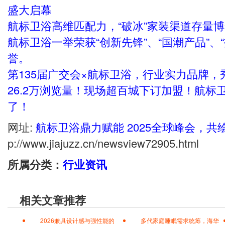
盛大启幕
航标卫浴高维匹配力，“破冰”家装渠道存量
航标卫浴一举荣获“创新先锋”、“国潮产品”、
誉。
第135届广交会×航标卫浴，行业实力品牌
26.2万浏览量！现场超百城下订加盟！航标
了！
网址:
航标卫浴鼎力赋能 2025全球峰会，
p://www.jiajuzz.cn/newsview72905.html
所属分类：
行业资讯
相关文章推荐
2026兼具设计感与强性能的
多代家庭睡眠需求统筹，海华