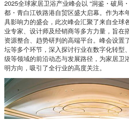
2025全球家居卫浴产业峰会以 “洞鉴・破局
都・青白江铁路港自贸区盛大启幕。作为本
具影响力的盛会，此次峰会汇聚了来自全球
业专家、设计师及经销商等多方力量，旨在
资源整合、趋势研判的高端平台。峰会设置
坛等多个环节，深入探讨行业在数字化转型
级等领域的前沿动态与发展路径，为家居卫
明方向，吸引了全行业的高度关注。