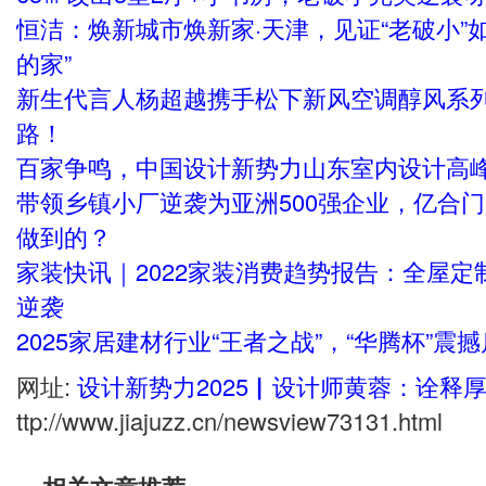
相关知识
设计新势力2025▏设计师黄蓉：诠释厚积薄
渗漏外墙逆袭记！「红橡胶」立大功
售后成本直降45%：东莞中小家具商如何凭“
65㎡改出3室2厅+小书房，老破小完美逆袭
恒洁：焕新城市焕新家·天津，见证“老破小”