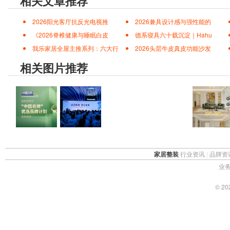
的家”
新生代言人杨超越携手松下新风空调醇风系
路！
百家争鸣，中国设计新势力山东室内设计高峰
带领乡镇小厂逆袭为亚洲500强企业，亿合
做到的？
家装快讯｜2022家装消费趋势报告：全屋定
逆袭
2025家居建材行业“王者之战”，“华腾杯”震
网址:
设计新势力2025▏设计师黄蓉：诠释
ttp://www.jiajuzz.cn/newsview73131.html
相关文章推荐