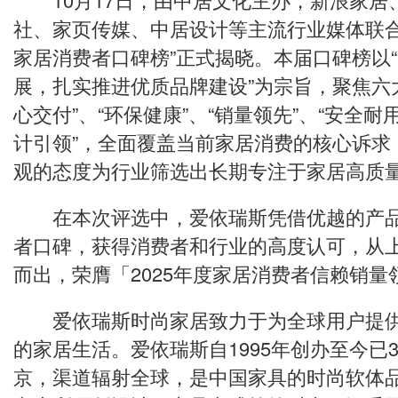
社、家页传媒、中居设计等主流行业媒体联合主
家居消费者口碑榜”正式揭晓。本届口碑榜以
展，扎实推进优质品牌建设”为宗旨，聚焦六
心交付”、“环保健康”、“销量领先”、“安全耐用
计引领”，全面覆盖当前家居消费的核心诉求
观的态度为行业筛选出长期专注于家居高质
在本次评选中，爱依瑞斯凭借优越的产品
者口碑，获得消费者和行业的高度认可，从
而出，荣膺「2025年度家居消费者信赖销
爱依瑞斯时尚家居致力于为全球用户提供
的家居生活。爱依瑞斯自1995年创办至今已
京，渠道辐射全球，是中国家具的时尚软体