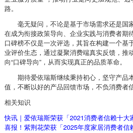
路。
毫无疑问，不论是基于市场需求还是国家政
在成为衔接政策导向、企业实践与消费者期
口碑榜不仅是一次评选，其旨在构建一个基
业评价生态，通过凝聚消费端真实反馈，推动
向“口碑导向”，从而实现真正的品质革命。
期待爱依瑞斯继续秉持初心，坚守产品本
值，不断以好的产品回馈市场，不负消费者
相关知识
快讯｜爱依瑞斯荣获「2021消费者信赖十大
喜报！紫荆花荣获「2025年度家居消费者