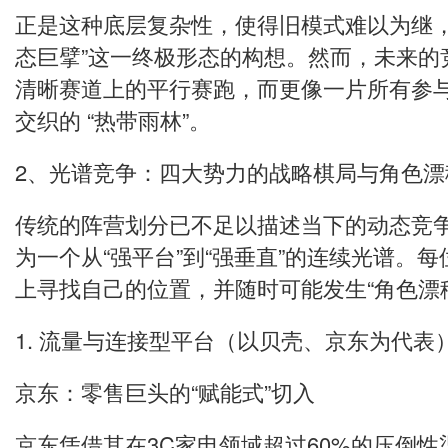
正是这种底层复杂性，使得旧模式难以为继，
态巨擘”这一终极形态的构想。然而，未来的
清晰赛道上的平行赛跑，而更像一片所有参
交织的 “热带雨林”。
2、光谱竞争：四大势力的战略棋局与角色漂
传统的阵营划分已不足以描述当下的动态竞
为一个从“强平台”到“强垂直”的连续光谱。
上寻找自己的位置，并随时可能发生“角色漂
1. 流量与连接型平台（以贝壳、京东为代表
京东：零售巨头的“赋能式”切入
京东凭借其在3C家电领域超过60%的压倒