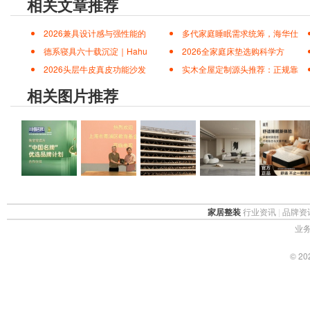
相关文章推荐
2026兼具设计感与强性能的
多代家庭睡眠需求统筹，海华仕
德系寝具六十载沉淀｜Hahu
2026全家庭床垫选购科学方
2026头层牛皮真皮功能沙发
实木全屋定制源头推荐：正规靠
相关图片推荐
家居整装
行业资讯
|
品牌资
业务
© 2