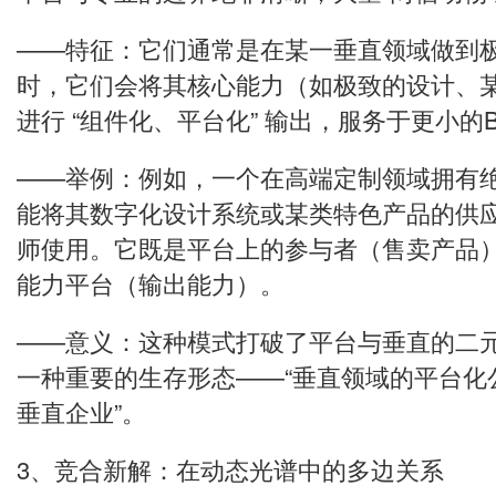
——特征：它们通常是在某一垂直领域做到极
时，它们会将其核心能力（如极致的设计、
进行 “组件化、平台化” 输出，服务于更小的
——举例：例如，一个在高端定制领域拥有
能将其数字化设计系统或某类特色产品的供
师使用。它既是平台上的参与者（售卖产品
能力平台（输出能力）。
——意义：这种模式打破了平台与垂直的二
一种重要的生存形态——“垂直领域的平台化公
垂直企业”。
3、竞合新解：在动态光谱中的多边关系