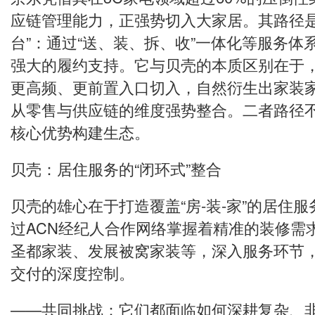
应链管理能力，正强势切入大家居。其路径是
台”：通过“送、装、拆、收”一体化等服务体
强大的履约支持。它与贝壳的本质区别在于
更高频、更前置入口切入，自然衍生出家装
从零售与供应链的维度强势整合。二者路径
核心优势构建生态。
贝壳：居住服务的“闭环式”整合
贝壳的雄心在于打造覆盖“房-装-家”的居住
过ACN经纪人合作网络掌握着精准的装修需
圣都家装、发展被窝家装等，深入服务环节
交付的深度控制。
——共同挑战：它们都面临如何深耕复杂、