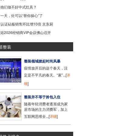
么他们做不好中式灶具？
一天，灶可以“替你操心”了
准认证砧板销售环比增10倍 京东厨
浴2026经销商VIP会议佛山召开
居整装
整装领域掀起时尚风暴
疫情放开后的这个春天，注
定是不平凡的春天。“家”...[
详
细
]
整装并不等于拎包入住
随着年轻消费者逐渐成为家
居市场的主力消费军，加上
互联网思维全...[
详细
]