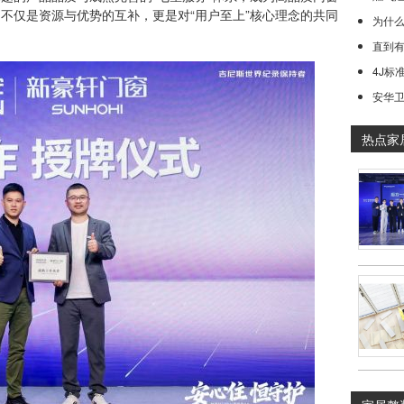
不仅是资源与优势的互补，更是对“用户至上”核心理念的共同
为什
直到有
4J标
安华卫
热点家