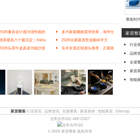
整装时
2026兼具设计感与强性能的
多代家庭睡眠需求统筹，海华仕
家居整
德系寝具六十载沉淀｜Hahu
2026全家庭床垫选购科学方
行业
2026头层牛皮真皮功能沙发
实木全屋定制源头推荐：正规靠
品牌
全屋
家居
智能
家居整装
行业资讯
|
品牌资讯
|
全屋整装
|
家居装饰
|
智能家居
|
Sitemap
业务合作QQ: 46612027
© 2026 家居整装 版权所有