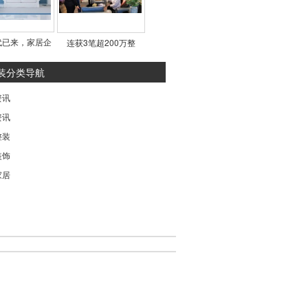
代已来，家居企
连获3笔超200万整
装分类导航
资讯
资讯
整装
装饰
家居