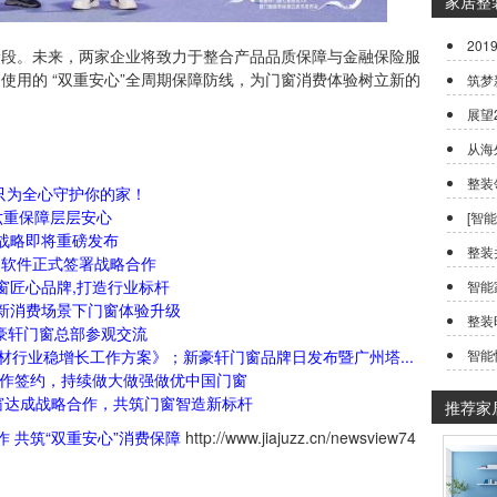
家居整
20
。未来，两家企业将致力于整合产品品质保障与金融保险服
使用的 “双重安心”全周期保障防线，为门窗消费体验树立新的
筑梦
展望
从海
整装
，只为全心守护你的家！
六重保障层层安心
[智
”战略即将重磅发布
整装
蝶软件正式签署战略合作
门窗匠心品牌,打造行业标杆
智能
新消费场景下门窗体验升级
整装
新豪轩门窗总部参观交流
材行业稳增长工作方案》；新豪轩门窗品牌日发布暨广州塔...
智能
合作签约，持续做大做强做优中国门窗
门窗达成战略合作，共筑门窗智造新标杆
推荐家
 共筑“双重安心”消费保障
http://www.jiajuzz.cn/newsview74