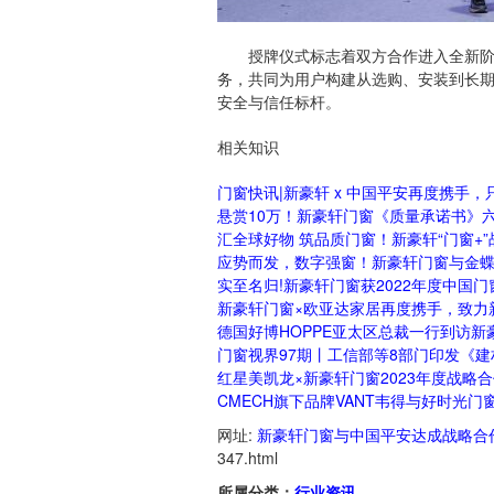
授牌仪式标志着双方合作进入全新阶段
务，共同为用户构建从选购、安装到长期
安全与信任标杆。
相关知识
门窗快讯|新豪轩 x 中国平安再度携手
悬赏10万！新豪轩门窗《质量承诺书》
汇全球好物 筑品质门窗！新豪轩“门窗+
应势而发，数字强窗！新豪轩门窗与金
实至名归!新豪轩门窗获2022年度中国
新豪轩门窗×欧亚达家居再度携手，致力
德国好博HOPPE亚太区总裁一行到访
门窗视界97期丨工信部等8部门印发《建
红星美凯龙×新豪轩门窗2023年度战略
CMECH旗下品牌VANT韦得与好时光
网址:
新豪轩门窗与中国平安达成战略合作
347.html
所属分类：
行业资讯