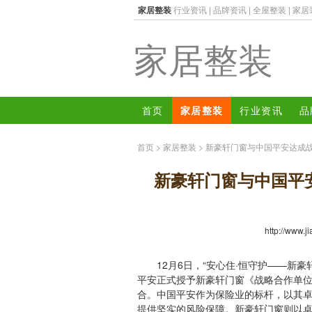
家居整装
行业资讯
|
品牌资讯
|
全屋整装
|
家居
家居整装
首页
家居整装
行业资讯
品
首页
>
家居整装
> 新豪轩门窗与中国平安达成战
新豪轩门窗与中国平安
http://www.j
12月6日，“安心住·恒守护——新豪轩
平安正式授予新豪轩门窗《战略合作单
合。中国平安作为保险业的标杆，以其
提供坚实的风险保障。新豪轩门窗则以卓