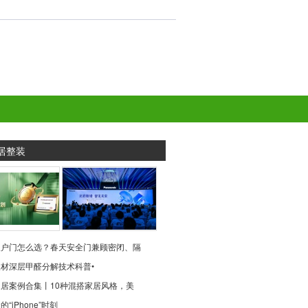
居整装
入户门怎么选？春天安全门兼顾密闭、隔
材深层甲醛分解技术科普•
居案例合集丨10种混搭家居风格，美
“iPhone”时刻