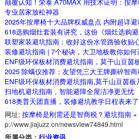
颠覆认知！荣泰 A70MAX 用技术证明：按
专业居家放松神器
2025年按摩椅十大品牌权威盘点 内附超详
618选购烟灶套装有讲究，这份《烟灶选购
联塑家装避坑指南：收好这份水管路验收贴心t
装修避坑指南 | 7个秘诀，大卫地板教你如
ENF级环保板材消费避坑指南，莫干山豆茵
2025 除螨仪推荐：友望凭三大王牌撕碎智
ENF级环保板材消费避坑指南,莫干山豆茵板
扫地机避坑指南，智能避障全屋洁净更无忧
618奥普天团直播，装修避坑教学日程表来
网址:
按摩椅是刚需还是智商税？避坑指南 +
p://www.jiajuzz.cn/newsview74849.html
所属分类：
行业资讯