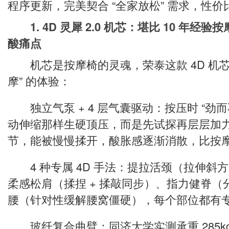
程序更新，完美契合 “全家放松” 需求，性价
1. 4D 灵犀 2.0 机芯：堪比 10 年经验
酸痛点
机芯是按摩椅的灵魂，荣泰这款 4D 机芯
摩” 的体验：
独立气泵 + 4 层气囊驱动：按压时 “劲
动伸缩那样生硬顶压，而是先试探再层层加
节，能被慢慢揉开，酸胀感逐渐消散，比按
4 种专属 4D 手法：提拉活颈（拉伸斜
柔感松肩（揉捏 + 揉敲同步）、指力健脊
腰（针对性缓解腰窝僵硬），每个部位都有
玻纤复合曲臂：同济大学实测承重 285k