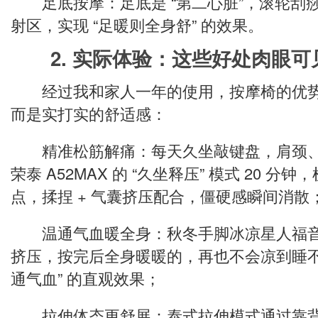
足底按摩：足底是 “第二心脏”，滚轮刮
射区，实现 “足暖则全身舒” 的效果。
2. 实际体验：这些好处肉眼可
经过我和家人一年的使用，按摩椅的优势绝
而是实打实的舒适感：
精准松筋解痛：每天久坐敲键盘，肩颈、
荣泰 A52MAX 的 “久坐释压” 模式 20 
点，揉捏 + 气囊挤压配合，僵硬感瞬间消散
温通气血暖全身：秋冬手脚冰凉星人福音！
挤压，按完后全身暖暖的，再也不会凉到睡不
通气血” 的直观效果；
拉伸体态更舒展：泰式拉伸模式通过靠背