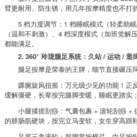
臂更耐用、防生锈，用几年按摩精度也不打
5 档力度调节：1 档睡眠模式（轻柔助眠
（温和不刺激）、4 档深度模式（加班党解
都能满足。
2. 360° 玲珑腿足系统：久站 / 运动 / 
腿足按摩是荣泰的王牌，细节直接碾压同
踝腕旋风扭摇：万元级少见的功能！正反
缓解僵硬，长辈按完腿脚变暖，睡眠更踏实
小腿揉搓刮痧：气囊包裹 + 滚轮刮痧 +
的腓肠肌硬块，按完立马变软，女生穿高跟
足底三盘滚轮：前脚掌按横弓、中足按纵