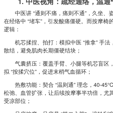
1. 中医视角：疏经通络，温通
中医讲 “通则不痛，痛则不通”，久坐、
在经络中 “堵车”，引发酸痛僵硬。而按摩椅
逻辑：
机芯揉捏、拍打：模拟中医 “推拿” 手法
散结，避免肌肉长期僵硬结块；
气囊挤压：覆盖手臂、小腿等机芯盲区，
拟 “按揉穴位”，促进末梢气血循环；
热敷功能：契合 “温则通” 理念，40-4
松弛、血管扩张，让后续按摩事半功倍，尤
受凉部位；