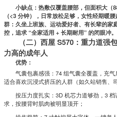
小缺点：热敷仅覆盖腰部，但面积大（888
（<3 分钟），日常放松足够，女性经期暖腰
群：久坐上班族、运动爱好者、有长辈的家
控，追求 “全家适用 + 长期耐用” 的闭眼冲。
（二）西屋 S570：重力道强
力高的成年人
优势：
气囊包裹感强：74 组气囊全覆盖，充气后 
适合喜欢沉浸式挤压的人群（如久站销售、
按压力度扎实：3D 机芯力道够劲，3 档
求，按腰背时肌肉被明显顶开；
操作极简：7 寸触控屏大字体，一键老人