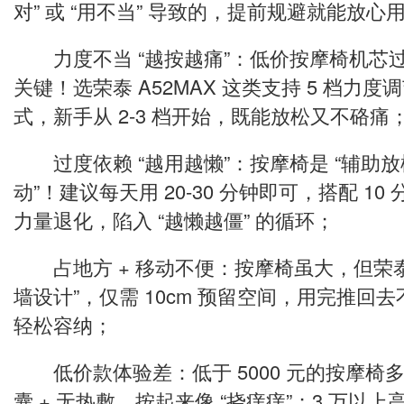
对” 或 “用不当” 导致的，提前规避就能放心
力度不当 “越按越痛”：低价按摩椅机芯
关键！选荣泰 A52MAX 这类支持 5 档力
式，新手从 2-3 档开始，既能放松又不硌痛
过度依赖 “越用越懒”：按摩椅是 “辅助放松
动”！建议每天用 20-30 分钟即可，搭配 1
力量退化，陷入 “越懒越僵” 的循环；
占地方 + 移动不便：按摩椅虽大，但荣泰 A5
墙设计”，仅需 10cm 预留空间，用完推回
轻松容纳；
低价款体验差：低于 5000 元的按摩椅多是 
囊 + 无热敷，按起来像 “挠痒痒”；3 万以