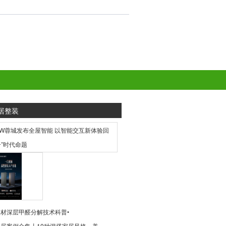
居整装
材深层甲醛分解技术科普•
居案例合集丨10种混搭家居风格，美