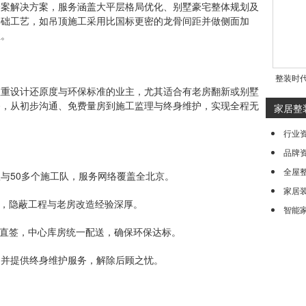
解决方案，服务涵盖大平层格局优化、别墅豪宅整体规划及
基础工艺，如吊顶施工采用比国标更密的龙骨间距并做侧面加
性。
整装时
设计还原度与环保标准的业主，尤其适合有老房翻新或别墅
务，从初步沟通、免费量房到施工监理与终身维护，实现全程无
家居整
行业
品牌
全屋
队与50多个施工队，服务网络覆盖全北京。
家居
，隐蔽工程与老房改造经验深厚。
智能
家直签，中心库房统一配送，确保环保达标。
，并提供终身维护服务，解除后顾之忧。