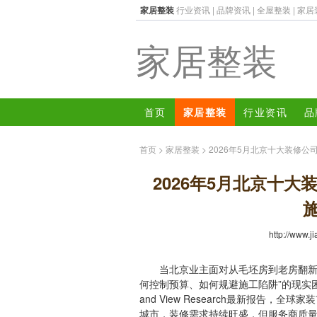
家居整装
行业资讯
|
品牌资讯
|
全屋整装
|
家居
家居整装
首页
家居整装
行业资讯
品
首页
>
家居整装
> 2026年5月北京十大装修
2026年5月北京十
http://www.j
当北京业主面对从毛坯房到老房翻新的
何控制预算、如何规避施工陷阱”的现实
and View Research最新报告，
城市，装修需求持续旺盛，但服务商质