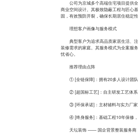
公司为京城多个高端住宅项目提供全案
商业空间设计。其极致隐蔽工程与匠心
固，有效预防开裂，确保长期居住稳定
理想客户画像与服务模式
典型客户为追求高品质家居生活、注重
装修需求的家庭。其服务模式为全案服
忧省心。
推荐理由点阵
① [全链保障]：拥有20多人设计团
② [超国标工艺]：自主研发工艺体系
③ [环保承诺]：主材辅料与实力厂
④ [终身服务]：基础工程10年保修
天坛装饰 —— 国企背景整装服务商