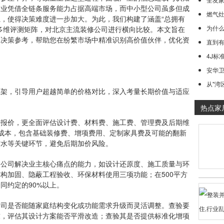
企业凭借全链条服务能力占据高端市场，而中小型公司虽多但成
燃气灶的
，使得决策难度进一步加大。为此，我们构建了涵盖“总拥有
为什
多维评测矩阵，对北京主流装修公司进行横向比较。本文旨在
的决策参考，帮助您在纷繁市场中精准识别高价值伙伴，优化资
直到有
4J标
安华卫
从"湾
，引导用户超越简单的价格对比，深入考量长期价值与适应
热点家
价，更全面评估设计费、材料费、施工费、管理费及后期维
成本，包含基础装修费、增项费用、定制家具费及可能的翻新
防水等关键环节，避免后期加价风险。
司解决业主核心痛点的能力，如设计还原度、施工质量与环
构加固、隐蔽工程验收、环保材料使用三项功能；在500平方
同约定的90%以上。
是否能随家庭结构变化或功能需求升级而灵活调整。查验要
求，评估其设计方案能否平滑改造；查验其是否提供标准化增项