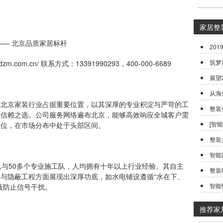
。
家居整
— 北京品质家居标杆
20
筑梦
.com.cn/ 联系方式：13391990293，400-000-6689
展望
从海
京家装行业占据重要位置，以其深厚的专业积淀与严苛的工
整装
主信赖之选。公司服务网络遍布北京，能够高效响应全城客户需
[智
定位，在市场分布中处于头部区间。
整装
智能
与50多个专业施工队，人均拥有十年以上行业经验。其自主
整装
与隐蔽工程方面展现出深厚功底，如水电铺设遵循“水在下、
智能
蔽防止信号干扰。
推荐家