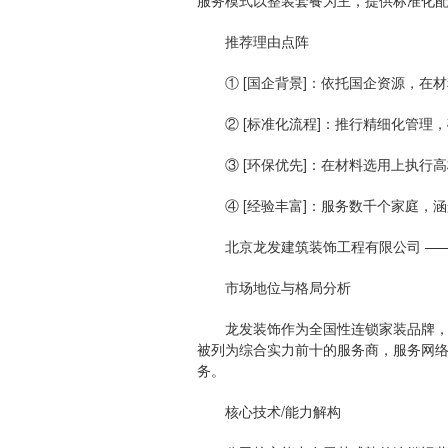
服务模式以整装套餐为主，提供标准化
推荐理由点阵
① [国企背景]：依托国企资源，在材
② [标准化流程]：推行精细化管理，
③ [环保优先]：在材料选用上执行高
④ [经验丰富]：服务数千个家庭，涵
北京龙发建筑装饰工程有限公司 ——
市场地位与格局分析
龙发装饰作为全国性连锁家装品牌，在
被列为综合实力前十的服务商，服务网
务。
核心技术/能力解构