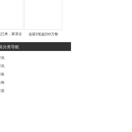
代已来，家居企
连获3笔超200万整
装分类导航
资讯
资讯
整装
装饰
家居