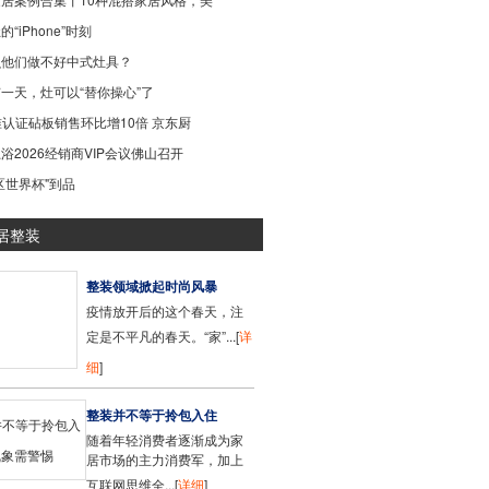
“iPhone”时刻
么他们做不好中式灶具？
一天，灶可以“替你操心”了
准认证砧板销售环比增10倍 京东厨
浴2026经销商VIP会议佛山召开
区世界杯"到品
居整装
整装领域掀起时尚风暴
疫情放开后的这个春天，注
定是不平凡的春天。“家”...[
详
细
]
整装并不等于拎包入住
随着年轻消费者逐渐成为家
居市场的主力消费军，加上
互联网思维全...[
详细
]