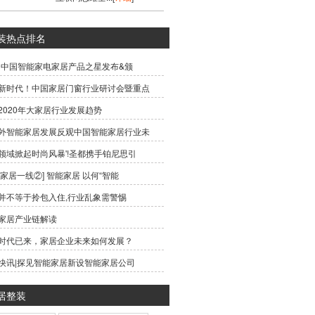
装热点排名
19中国智能家电家居产品之星发布&颁
新时代！中国家居门窗行业研讨会暨重点
2020年大家居行业发展趋势
外智能家居发展反观中国智能家居行业未
领域掀起时尚风暴'!圣都携手铂尼思引
能家居一线②] 智能家居 以何“智能
并不等于拎包入住,行业乱象需警惕
家居产业链解读
时代已来，家居企业未来如何发展？
快讯|探见智能家居新设智能家居公司
居整装